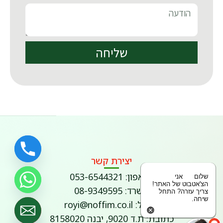
שליחה
יצירת קשר
פלאפון: 053-6544321
שלום
אני
הצ'אטבוט של האתר!
משרד: 08-9349595
צריך עזרה? התחל
שיחה.
דוא"ל: royi@noffim.co.il
כתובת: ת.ד 9020, יבנה 8158020
Hide chaty