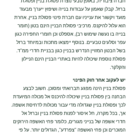
חברה ציבורית, באופן טבעי נוצרת פסולת בניין ופסולת
ברזל. קבלן שאמון על עבודות בנייה ושיפוץ ייערך מבעוד
מועד ויקשור את ענייניו עם חברת פינוי פסולת בניין, אחרת
הוא עלול להיקנס. מרכיבי פסולת הבניין הינם בטון (חומר
בנייה בו נעשה שימוש רב), אספלט וכן חומרי החפירה כגון
עפר וסלעים טבעיים. בנוסף יימצאו מתכות ובמיוחד ברזל
בשל הבטון המזויין הנדרש בבניין כגון בבניית חדרי ממ"ד.
פסולת נוספת שיכולה להיות באתרי הבניין הינם הניילון
והקלקר.
יש לעקוב אחר חוק הפינוי
פסולת בניין הינה מפגע תברואתי ומסוכן. חשוב לבצע
הבחנה בין פסולת בניין שיכולה להיכנס אל מכולה המיועדת
לכך ופסולת בניין שגדולה מדי עבור מכולות לדחיסת אשפה.
אך, בכל מקרה, חל איסור לפנות פסולת בניין וברזל אל
חדרי אשפה של בנייני מגורים, כלומר פחי האשפה הירוקים
המוכרים וכן פחי האשפה "צפרדע", הגדולים יותר. על פי