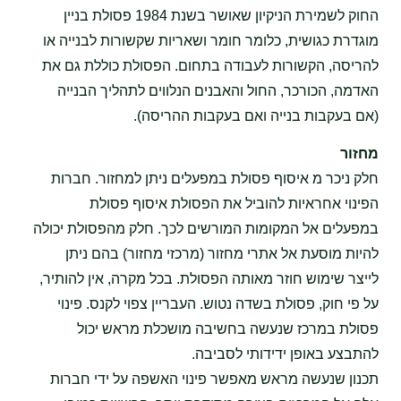
החוק לשמירת הניקיון שאושר בשנת 1984 פסולת בניין
מוגדרת כגושית, כלומר חומר ושאריות שקשורות לבנייה או
להריסה, הקשורות לעבודה בתחום. הפסולת כוללת גם את
האדמה, הכורכר, החול והאבנים הנלווים לתהליך הבנייה
(אם בעקבות בנייה ואם בעקבות ההריסה).
מחזור
חלק ניכר מ איסוף פסולת במפעלים ניתן למחזור. חברות
הפינוי אחראיות להוביל את הפסולת איסוף פסולת
במפעלים אל המקומות המורשים לכך. חלק מהפסולת יכולה
להיות מוסעת אל אתרי מחזור (מרכזי מחזור) בהם ניתן
לייצר שימוש חוזר מאותה הפסולת. בכל מקרה, אין להותיר,
על פי חוק, פסולת בשדה נטוש. העבריין צפוי לקנס. פינוי
פסולת במרכז שנעשה בחשיבה מושכלת מראש יכול
להתבצע באופן ידידותי לסביבה.
תכנון שנעשה מראש מאפשר פינוי האשפה על ידי חברות