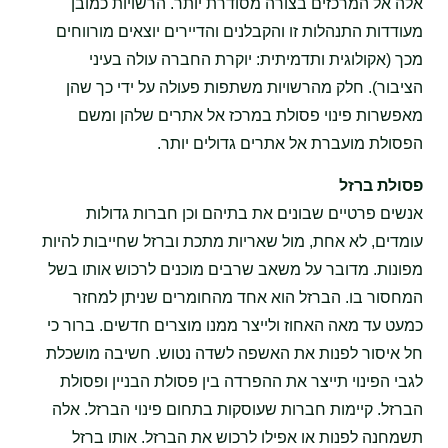
אלה אל המרכזים בצורה מסודרת יותר. הרשויות כמובן
מעודדות התנהלות זו והקבלנים והדיירים יוצאים מורווחים
מכך (אקולוגית ותדמיתית: יוקרת החברה עולה בעיני
הציבור). חלק מהרשויות משתפות פעולה על ידי כך שהן
מאפשרות פינוי פסולת במרכז אל אתרים שלהן ומשם
הפסולת מועברת אל אתרים גדולים יותר.
פסולת ברזל
אנשים פרטיים שבונים את בתיהם וכן חברות גדולות
עומדים, לא אחת, מול שאריות מתכת וברזל שחייבות להיות
מפונות. מדובר על משאב שרבים מוכנים לרכוש אותו בשל
המחסור בו. הברזל הוא אחד מהחומרים שניתן למחזר
כמעט עד מאה האחוז ולייצר ממנו מוצרים חדשים. ברור כי
חל איסור לפנות את האשפה לשדה נטוש. חשיבה מושכלת
לגבי הפינוי תייצר את ההפרדה בין פסולת הבניין ופסולת
הברזל. קיימות חברות שעוסקות בתחום פינוי הברזל. אלה
תשמחנה לפנות או אפילו לרכוש את הברזל. אותו ברזל