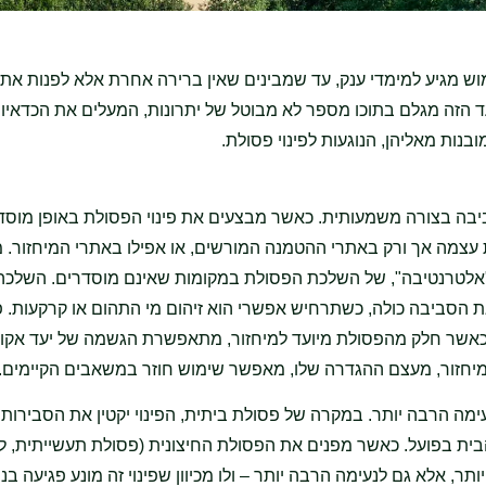
וש מגיע למימדי ענק, עד שמבינים שאין ברירה אחרת אלא לפנות את
 הזה מגלם בתוכו מספר לא מבוטל של יתרונות, המעלים את הכדאיו
ות מאליהן, הנוגעות לפינוי פסולת.
ביבה בצורה משמעותית. כאשר מבצעים את פינוי הפסולת באופן מוסדר,
ה אך ורק באתרי ההטמנה המורשים, או אפילו באתרי המיחזור. מ
ה"אלטרנטיבה", של השלכת הפסולת במקומות שאינם מוסדרים. השלכה
הסביבה כולה, כשתרחיש אפשרי הוא זיהום מי התהום או קרקעות. פי
כאשר חלק מהפסולת מיועד למיחזור, מתאפשרת הגשמה של יעד אקולו
שהמיחזור, מעצם ההגדרה שלו, מאפשר שימוש חוזר במשאבים הקיימים.
מה הרבה יותר. במקרה של פסולת ביתית, הפינוי יקטין את הסבירות 
ית בפועל. כאשר מפנים את הפסולת החיצונית (פסולת תעשייתית, ל
, אלא גם לנעימה הרבה יותר – ולו מכיוון שפינוי זה מונע פגיעה בנו