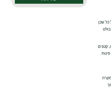
כל שכן
בולט
, קטנים
פינות
במקרה
ך