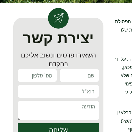
 הפסולת
ת שלו
יצירת קשר
השאירו פרטים ונשוב אליכם
 על ידי
בהקדם
כאן,
 שלא
נוי
גי
לבלאגן
משל)
שליחה
ף