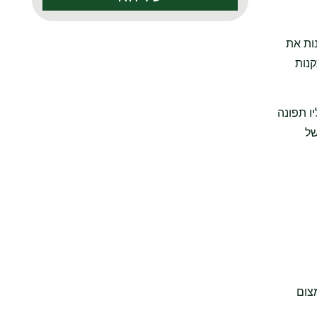
ות את
קנות
ו תפונה
של
צום