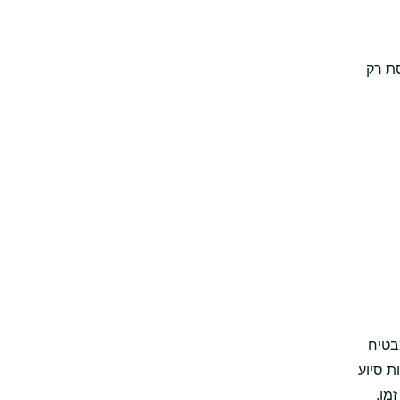
סת רק
 מבטיח
ת סיוע
מן,