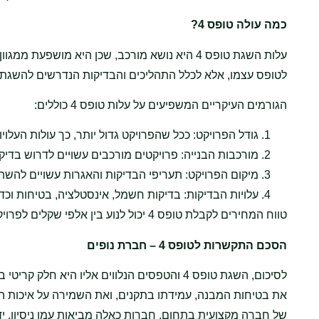
כמה עולה טופס 4
?
עלות השגת טופס 4 היא נושא מורכב, שכן היא מוש
לטופס עצמו, אלא לכלל התהליכים והבדיקות הנדרשים להשגתו
הגורמים העיקריים המשפיעים על עלות טופס 4 כוללים:
גודל הפרויקט: ככל שהפרויקט גדול יותר, כך עולות העלוי
מורכבות הבנייה: פרויקטים מורכבים עשויים לדרוש בדיקות
מיקום הפרויקט: תעריפי הבדיקות והאגרות עשויים להשתנו
עלויות הבדיקות: בדיקות חשמל, אינסטלציה, בטיחות וכד
טווח המחירים לקבלת טופס 4 יכול לנוע בין אלפי שקלים לפרויקטים קטנים, ועד עשרות אלפי שקלים לפרויקטים גדולים ומורכבים.
הסכם התקשרות לטופס 4 – חברת נופים
לסיכום, השגת טופס 4 והטפסים הנלווים אליו היא
את בטיחות המבנה, עמידתו בתקנים, ואת השמירה על איכות ה
של חברה מקצועית בתחום. חברות כאלה מביאות עמן ניסיון, ידע