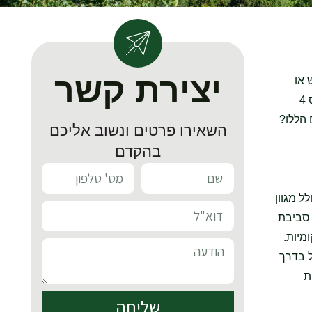
יצירת קשר
 או
שיפוץ מרשים מסתתר תהליך מורכב של ניהול פסולת, המלווה בשורה של טפסים, אישורים והסכמים. מטופס פינוי פסולת ועד לטופס 4
 הללו?
השאירו פרטים ונשוב אליכם
בהקדם
ל מגוון
 סביבת
מיות.
ל בדרך
ת
שליחה