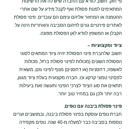
פי חוק. חשוב לוודא עם החברה שיש לה את הרשיונות
המתאימים לפנות פסולת ואף לקבל מידע על שם אתרי
ההטמנה או המחזור אליהם עימם הם עובדים. פינוי פסולת
לאתרים פירטיים גורם לזיהום הסביבה והאחריות הינה על
הקבלן או המשפץ לוודא לאן הפסולת מפונה.
ציוד ומקצועיות –
חשוב שלחברת פינוי הפסולת יהיה ציוד המתאים לסוגי
הפסולת השונים (מכולות לפינוי פסולת ברזל, מכולות
לאשפה, דחסניות (או דחסנים) מנוף לפינוי גזם, משאית
לפםינוי טמוני קרקע וכו. חברה מקצועית בעלת ציוד מגוון,
תתאים את סוג הציוד לצרכי הפינוי ותעשה זאת ביעילות
רבה יותר ולכן גם במחיר טוב יותר.
פינוי פסולת ביבנה עם נופים.
חברת נופים עוסקת בפינוי פסולת ביבנה, ובמושבים וערים
נוספות בסביבה כבר למעלה מ-40 שנה. נופים מקפידה